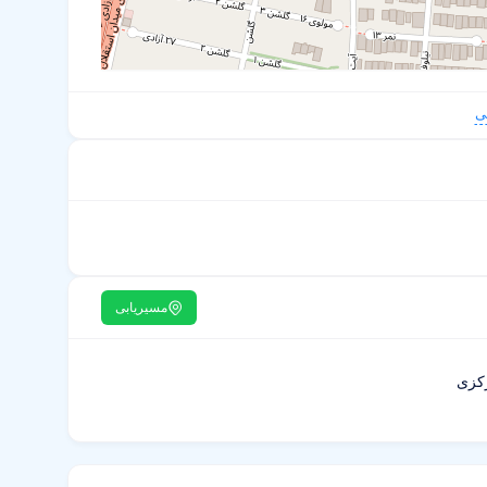
ی
مسیریابی
رکزی