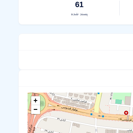
61
پسند شده
+
−