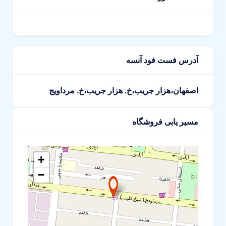
آدرس فست فود آنسه
اصفهان،هزار جریب،خ. هزار جریب،خ. مرداویج
مسیر یابی فروشگاه
+
−