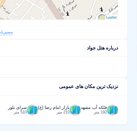
Leaflet
مسیریاب
درباره هتل جواد
نزدیک ترین مکان های عمومی
فلکه آب مشهد
بازار امام رضا (ع)
سرای بلور
192 متر
210 متر
510 متر