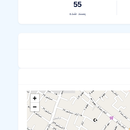
55
پسند شده
+
−