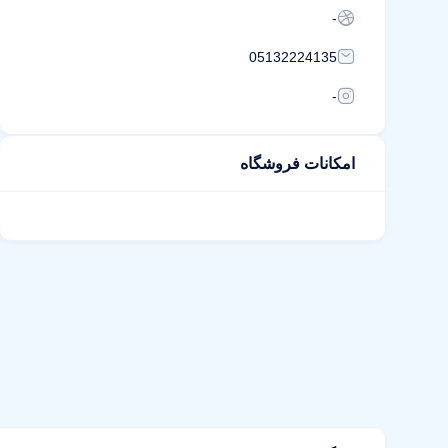
-
05132224135
-
امکانات فروشگاه