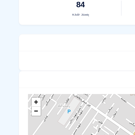
84
پسند شده
+
−