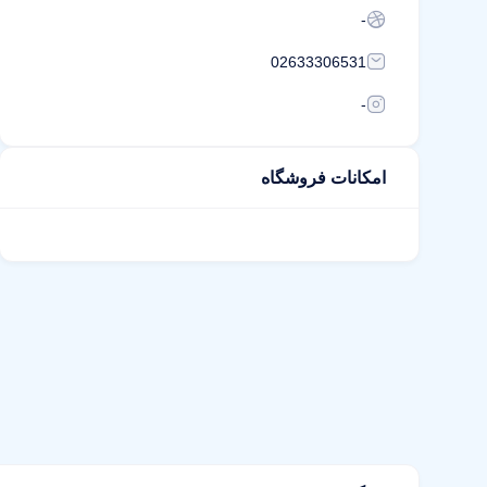
-
02633306531
-
امکانات فروشگاه