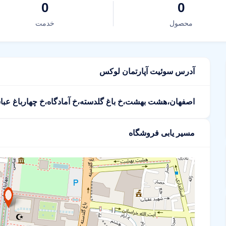
0
0
محصول
خدمت
آدرس سوئیت آپارتمان لوکس
اصفهان،هشت بهشت،خ باغ گلدسته،خ آمادگاه،خ چهارباغ عب
مسیر یابی فروشگاه