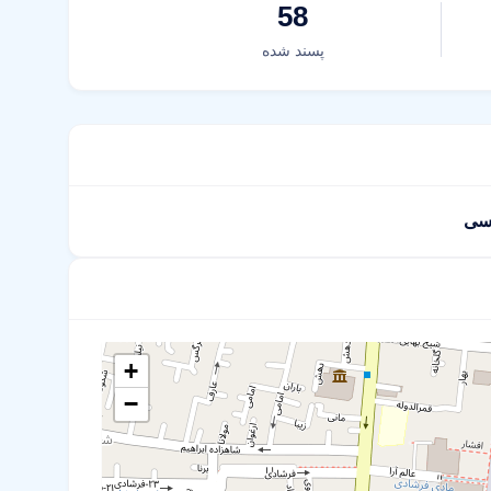
58
پسند شده
اسی
+
−