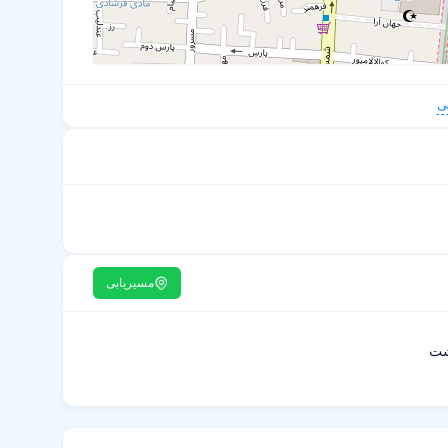
ی
مسیریابی
شت