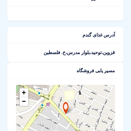
آدرس غذای گندم
قزوین،توحید،بلوار مدرس،خ. فلسطین
مسیر یابی فروشگاه
+
−