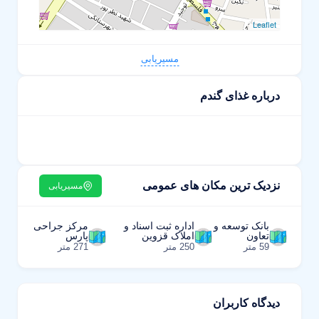
Leaflet
مسیریابی
درباره غذای گندم
نزدیک ترین مکان های عمومی
مسیریابی
بانک توسعه و
اداره ثبت اسناد و
مرکز جراحی
تعاون
املاک قزوین
پارس
59 متر
250 متر
271 متر
دیدگاه کاربران