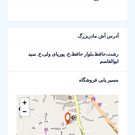
آدرس آش مادربزرگ
رشت،حافظ،بلوار حافظ،خ. پوریای ولی،خ. سید
ابوالقاسم
مسیر یابی فروشگاه
+
−