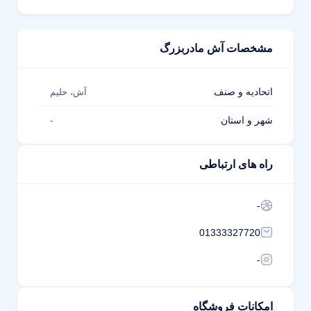
مشخصات آش مادربزرگ
اتحادیه و صنف
آش، حلیم
شهر و استان
-
راه های ارتباطی
-
01333327720
-
امکانات فروشگاه