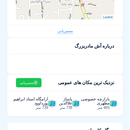
Leaflet
مسیریابی
درباره آش مادربزرگ
نزدیک ترین مکان های عمومی
مسیریابی
بازارچه خصوصی
پاساژ
آرامگاه استاد ابراهیم
مطهری
علاالدین
پورداوود
465 متر
738 متر
739 متر