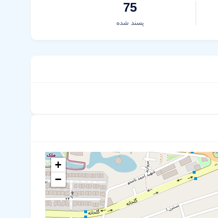
75
پسند شده
+
−