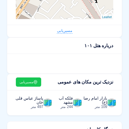
Leaflet
مسیریابی
درباره هتل ۱۰۱
نزدیک ترین مکان های عمومی
مسیریابی
بازار امام رضا
فلکه آب
پاساژ عباس قلی
(ع)
مشهد
خان
109 متر
244 متر
497 متر