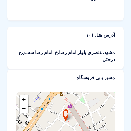
آدرس هتل ۱۰۱
مشهد،عنصری،بلوار امام رضا،خ. امام رضا ششم،خ.
درختی
مسیر یابی فروشگاه
+
−