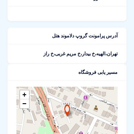
آدرس پرامونت گروپ دلاموند هتل
تهران،الهیه،خ بیدار،خ مریم غربی،خ راز
مسیر یابی فروشگاه
+
−