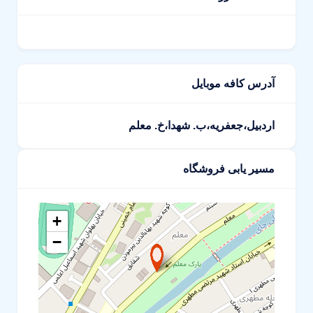
آدرس کافه موبایل
اردبیل،جعفریه،ب. شهدا،خ. معلم
مسیر یابی فروشگاه
+
−