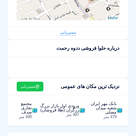
Leaflet
مسیریابی
درباره حلوا فروشی ددوه رحمت
نزدیک ترین مکان های عمومی
مسیریابی
بانک مهر ایران
مجتمع
ورودی اول بازار بزرگ
شعبه میدان
تجاری
زرگران (طلا فروشان)
مصلی
صدف
487 متر
479 متر
490 متر