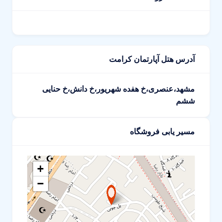
آدرس هتل آپارتمان کرامت
مشهد،عنصری،خ هفده شهریور،خ دانش،خ حنایی
ششم
مسیر یابی فروشگاه
+
−