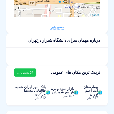
Leaflet
مسیریابی
درباره مهمان سرای دانشگاه شیراز درتهران
نزدیک ترین مکان های عمومی
مسیریابی
بیمارستان
بانک مهر ایران شعبه
بازار میوه و تره
امیراعلم
طالقانی مستقل
بار پیچ شمیران
تهران
مرکزی
497 متر
317 متر
512 متر