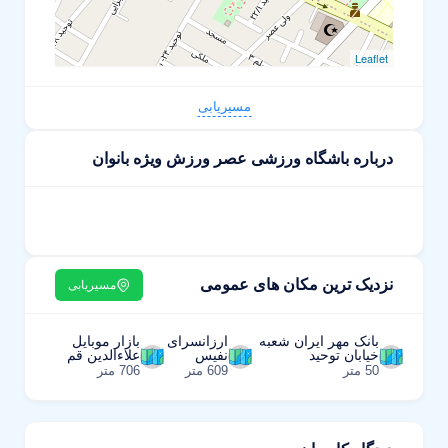
Leaflet
مسیریابی
درباره باشگاه ورزشی عصر ورزش ویژه بانوان
نزدیک ترین مکان های عمومی
مسیریابی
بانک مهر ایران شعبه
ارزانسرای
بازار موبایل
خیابان توحید
نفیس
علاءالدین قم
50 متر
609 متر
706 متر