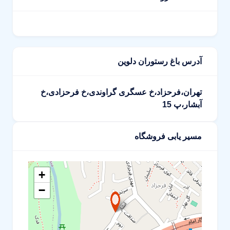
آدرس باغ رستوران دلوین
تهران،فرحزاد،خ عسگری گراوندی،خ فرحزادی،خ
آبشار،پ 15
مسیر یابی فروشگاه
+
−