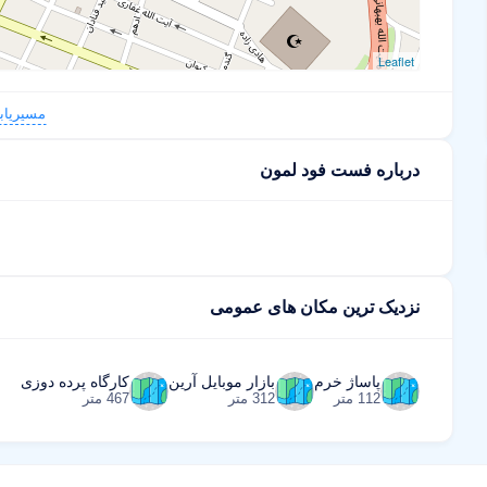
Leaflet
مسیریاب
درباره فست فود لمون
نزدیک ترین مکان های عمومی
پاساژ خرم
بازار موبایل آرین
کارگاه پرده دوزی
112 متر
312 متر
467 متر