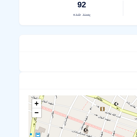
92
پسند شده
+
−