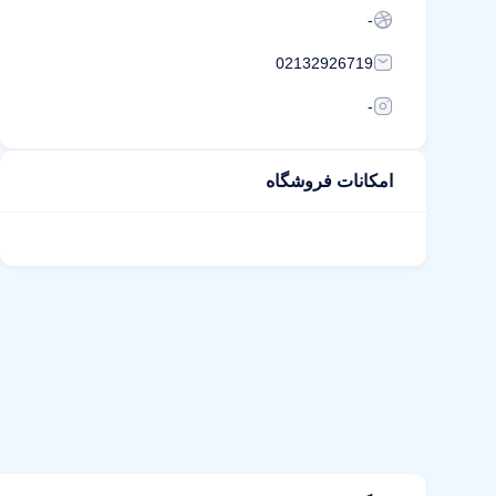
-
02132926719
-
امکانات فروشگاه