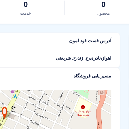
0
0
محصول
خدمت
آدرس فست فود لمون
اهواز،نادری،خ. زند،خ. شریعتی
مسیر یابی فروشگاه