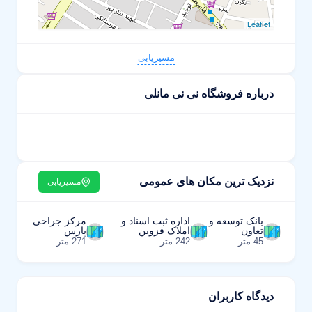
Leaflet
مسیریابی
درباره فروشگاه نی نی مانلی
نزدیک ترین مکان های عمومی
مسیریابی
بانک توسعه و
اداره ثبت اسناد و
مرکز جراحی
تعاون
املاک قزوین
پارس
45 متر
242 متر
271 متر
دیدگاه کاربران