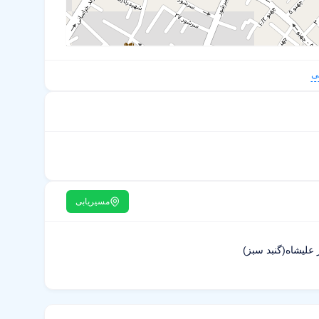
ی
مسیریابی
 علیشاه(گنبد سبز)