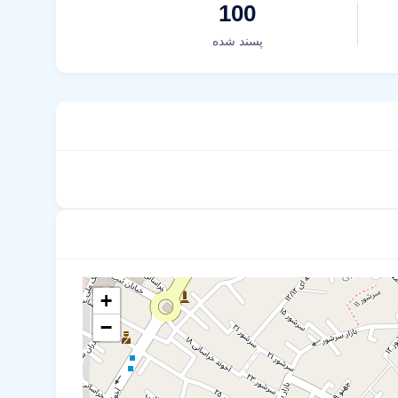
100
پسند شده
+
−