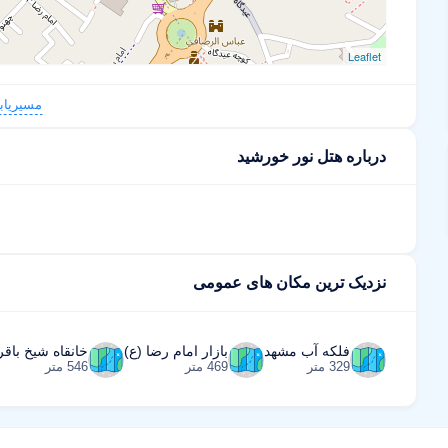
Leaflet
مسیریاب
درباره هتل نور خورشید
نزدیک ترین مکان های عمومی
فلکه آب مشهد
بازار امام رضا (ع)
خانقاه شیخ باقر
329 متر
469 متر
546 متر