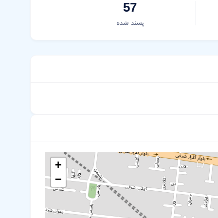
57
پسند شده
+
−