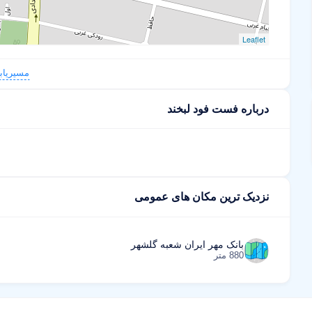
Leaflet
مسیریاب
درباره فست فود لبخند
نزدیک ترین مکان های عمومی
بانک مهر ایران شعبه گلشهر
880 متر