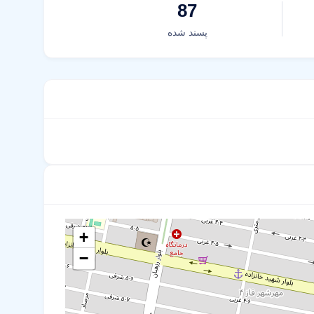
87
پسند شده
+
−