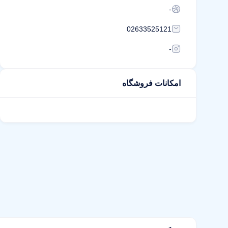
-
02633525121
-
امکانات فروشگاه