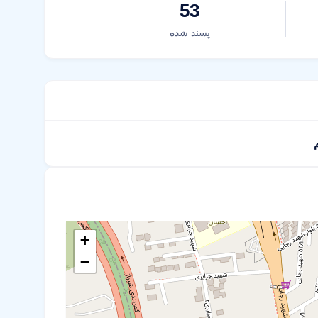
53
پسند شده
+
−