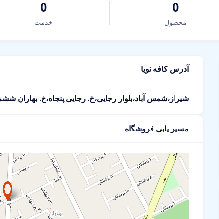
0
0
محصول
خدمت
آدرس کافه نویا
شیراز،شمس آباد،بلوار رجایی،خ. رجایی پنجاه،خ. بهاران ششم
مسیر یابی فروشگاه