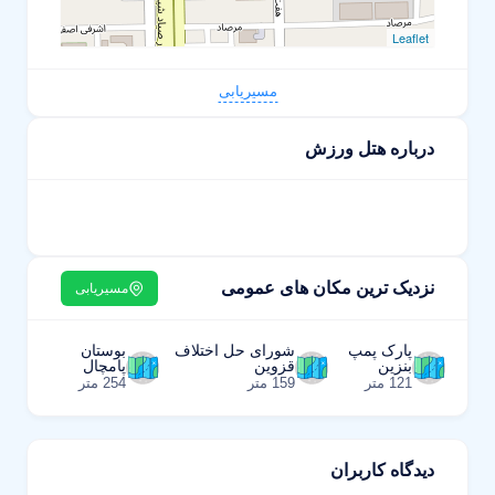
Leaflet
مسیریابی
درباره هتل ورزش
نزدیک ترین مکان های عمومی
مسیریابی
پارک پمپ
شورای حل اختلاف
بوستان
بنزین
قزوین
پامچال
121 متر
159 متر
254 متر
دیدگاه کاربران