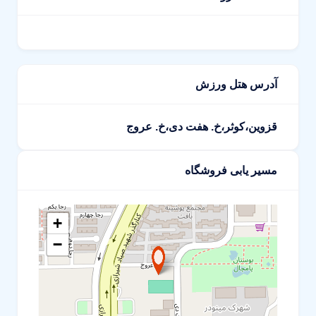
آدرس هتل ورزش
قزوین،کوثر،خ. هفت دی،خ. عروج
مسیر یابی فروشگاه
+
−