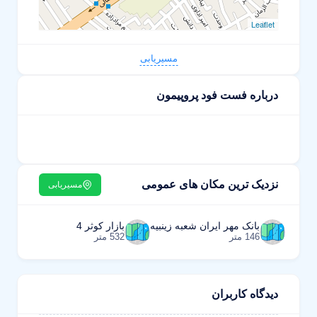
Leaflet
مسیریابی
درباره فست فود پروپیمون
نزدیک ترین مکان های عمومی
مسیریابی
بانک مهر ایران شعبه زینبیه
بازار کوثر 4
146 متر
532 متر
دیدگاه کاربران