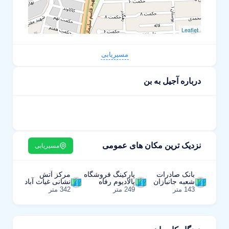
Leaflet
مسیریابی
درباره آجیل به بن
نزدیک ترین مکان های عمومی
مسیریابی
بانک صادرات
پارکینگ فروشگاه
مرکز آتش
شعبه جانبازان
پالادیوم رفاه
نشانی غیاث آباد
143 متر
249 متر
342 متر