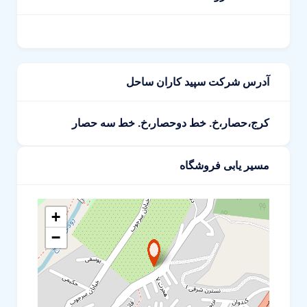
آدرس شرکت سپید کاران ساحل
کرج،حصار،خ. خط دوحصار،خ. خط سه حصار
مسیر یابی فروشگاه
+
−