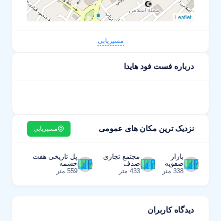
Leaflet
مسیریابی
درباره فست فود هایدا
نزدیک ترین مکان های عمومی
مسیریابی
بازار
مجتمع تجاری
پل تاریخی هفت
صفویه
صدف
چشمه
338 متر
433 متر
559 متر
دیدگاه کاربران