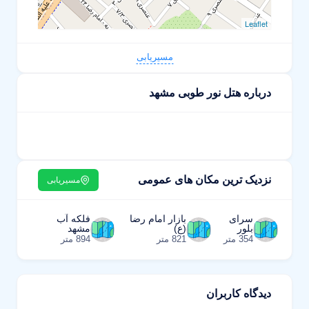
Leaflet
مسیریابی
درباره هتل نور طوبی مشهد
نزدیک ترین مکان های عمومی
مسیریابی
سرای
بازار امام رضا
فلکه آب
بلور
(ع)
مشهد
354 متر
821 متر
894 متر
دیدگاه کاربران