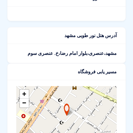
آدرس هتل نور طوبی مشهد
مشهد،عنصری،بلوار امام رضا،خ. عنصری سوم
مسیر یابی فروشگاه
+
−