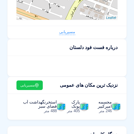
Leaflet
مسیریابی
درباره فست فود دلستان
نزدیک ترین مکان های عمومی
مسیریابی
مجسمه
پارک
استخرنگهداشت آب
امیرکبیر
پونک
فضای سبز
246 متر
405 متر
488 متر