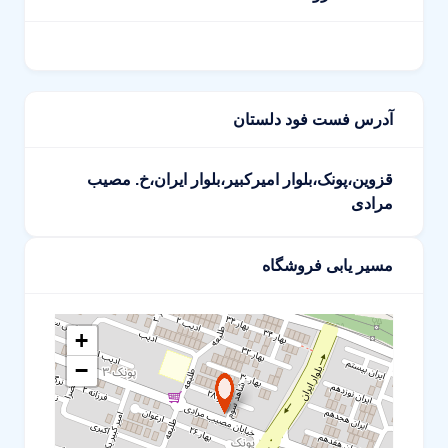
آدرس فست فود دلستان
قزوین،پونک،بلوار امیرکبیر،بلوار ایران،خ. مصیب
مرادی
مسیر یابی فروشگاه
+
−