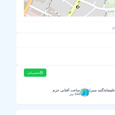
ی
مسیریابی
علیشاه(گنبد سبز)
ساعت آفتابی حرم
644 متر