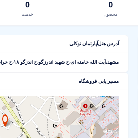
0
0
محصول
خدمت
آدرس هتل‌آپارتمان توکلی
مشهد،آیت الله خامنه ای،خ شهید اندرزگو،خ اندزگو ۱۸،خ خراسانی ۸
مسیر یابی فروشگاه