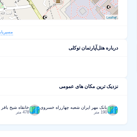
Leaflet
مسیریاب
درباره هتل‌آپارتمان توکلی
نزدیک ترین مکان های عمومی
بانک مهر ایران شعبه چهارراه خسروی
خانقاه شیخ باقر 
190 متر
478 متر