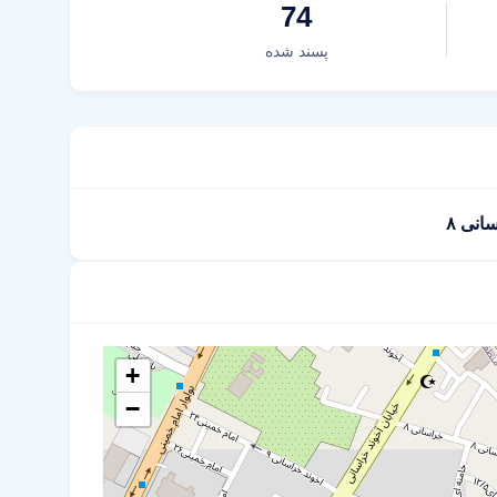
74
پسند شده
+
−