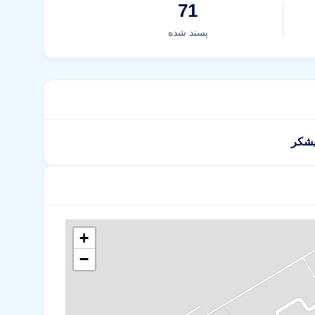
71
پسند شده
یشکر
+
−