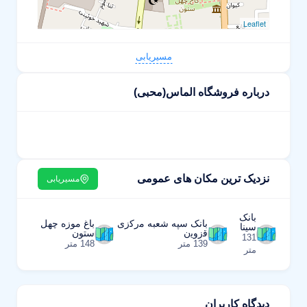
Leaflet
مسیریابی
درباره فروشگاه الماس(محبی)
نزدیک ترین مکان های عمومی
مسیریابی
بانک
بانک سپه شعبه ﻣرﮐزی
باغ موزه چهل
سینا
ﻗزوﯾن
ستون
131
139 متر
148 متر
متر
دیدگاه کاربران