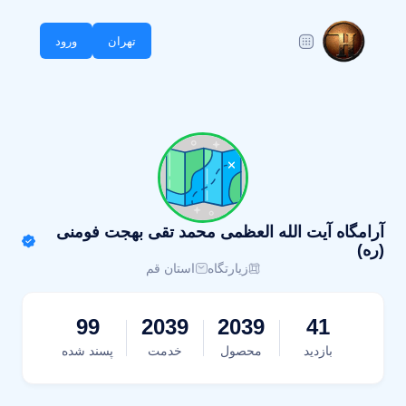
تهران
ورود
آرامگاه آیت الله العظمی محمد تقی بهجت فومنی
(ره)
زیارتگاه
استان قم
99
2039
2039
41
بازدید
محصول
خدمت
پسند شده