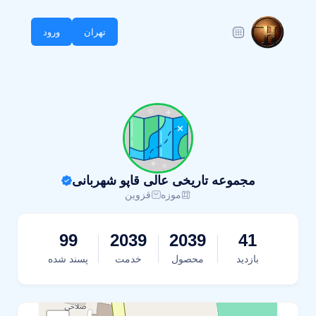
تهران
ورود
مجموعه تاریخی عالی قاپو شهربانی
موزه
قزوین
99
2039
2039
41
بازدید
محصول
خدمت
پسند شده