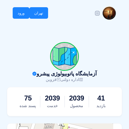
تهران
ورود
آزمایشگاه پاتوبیولوژی پیشرو
اداره دولتی
قزوین
75
2039
2039
41
بازدید
محصول
خدمت
پسند شده