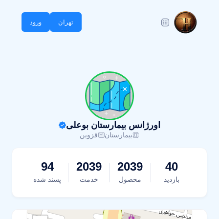
تهران
ورود
اورژانس بیمارستان بوعلی
بیمارستان
قزوین
94
2039
2039
40
بازدید
محصول
خدمت
پسند شده