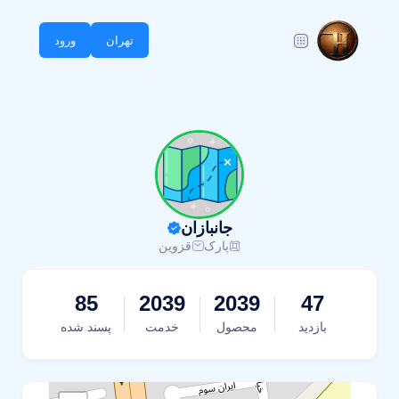
تهران
ورود
جانبازان
پارک
قزوین
85
2039
2039
47
بازدید
محصول
خدمت
پسند شده