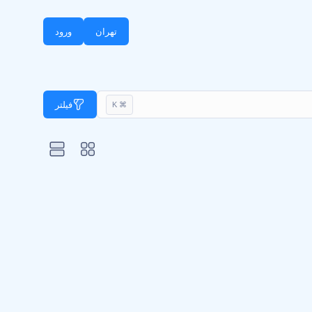
تهران
ورود
فیلتر
⌘ K