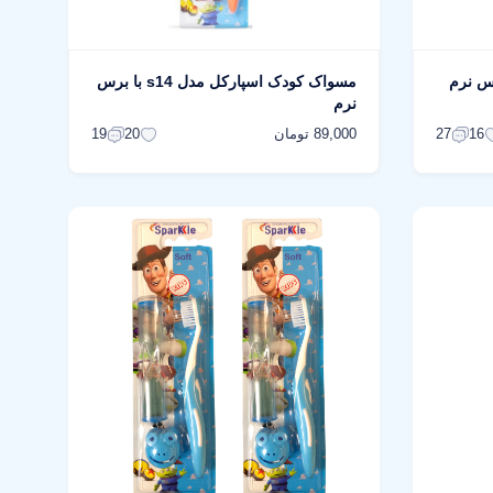
س نرم
مسواک کودک اسپارکل مدل s14 با برس
نرم
89,000 تومان
19
20
27
16