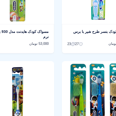
دک بنسر طرح شیر با برس
مسواک
نرم
53,000 تومان
23
27