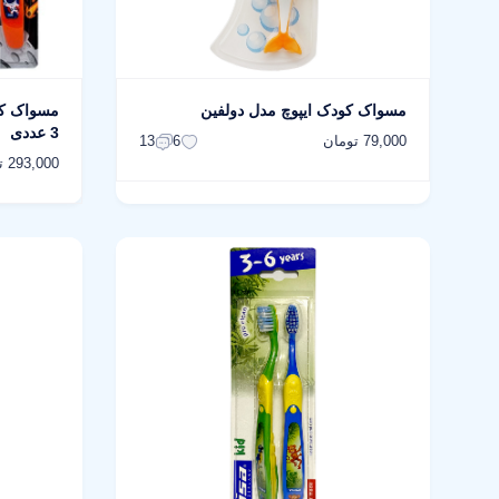
مسواک کودک ایپوچ مدل دولفین
3 عددی
79,000 تومان
13
6
293,000 تومان