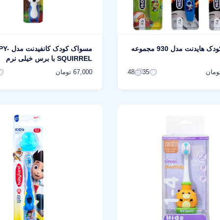
مسواک کودک هایدنت مدل 930 مجموعه
مسواک کودک ک
SQUIRREL با برس خیلی نرم
67,000 تومان
48
35