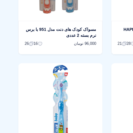
انفیدنت مدل HAPPY-
مسواک کودک های دنت مدل 951 با برس
نرم بسته 2 عددی
96,000 تومان
26
16
21
28