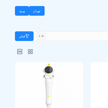
تهران
ورود
فیلتر
⌘ K