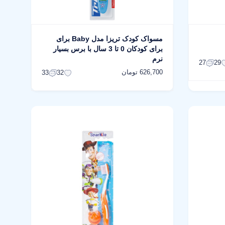
مسواک کودک تریزا مدل Baby برای
برای کودکان 0 تا 3 سال با برس بسیار
نرم
27
29
626,700 تومان
33
32