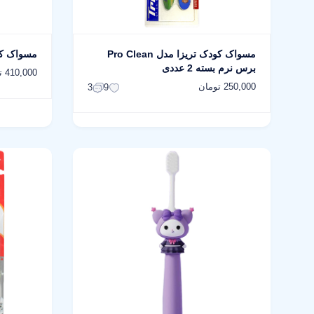
مسواک کودک تریزا مدل Pro Clean
مسواک کود
برس نرم بسته 2 عددی
410,000 تومان
250,000 تومان
3
9