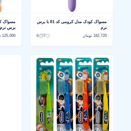
مسواک کودک مدل کرومی کد 01 با برس
نرم
برس نرم مجم
182,720 تومان
125,000 تومان
6
7