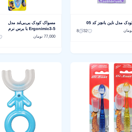
ک مدل ناین‌ بانچز کد 05
مسواک کودک بی‌بی‌لند مدل
Ergonimic3-5 با برس نرم
8
32
77,000 تومان