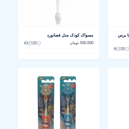
 کودک هایدنت مدل 930 با برس
مسواک کودک مدل فضانورد
500,000 تومان
43
25
8
33