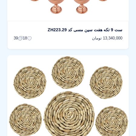
ست 9 تکه هفت سین مسی کد ZH223.29
13,340,000 تومان
39
18