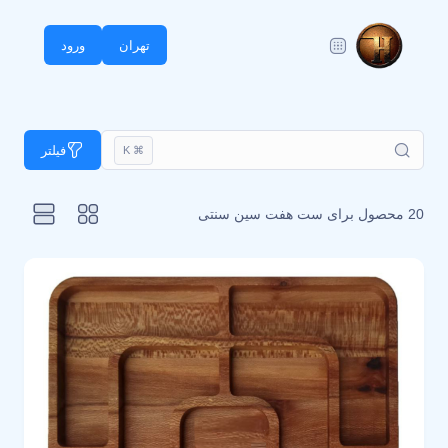
تهران
ورود
فیلتر
⌘ K
20 محصول برای
ست هفت سین سنتی