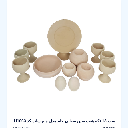
ست 13 تکه هفت سین سفالی خام مدل جام ساده کد H1063