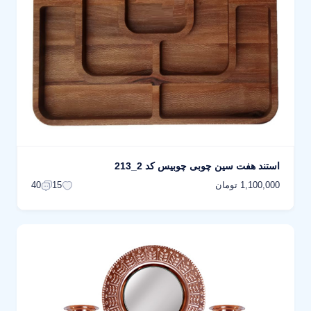
استند هفت سین چوبی چوبیس کد 2_213
1,100,000 تومان
40
15