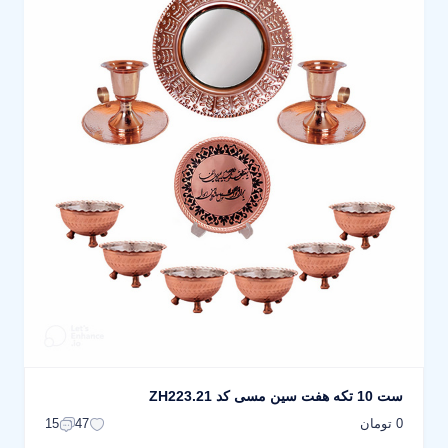
ست 10 تکه هفت سین مسی کد ZH223.21
0 تومان
15
47