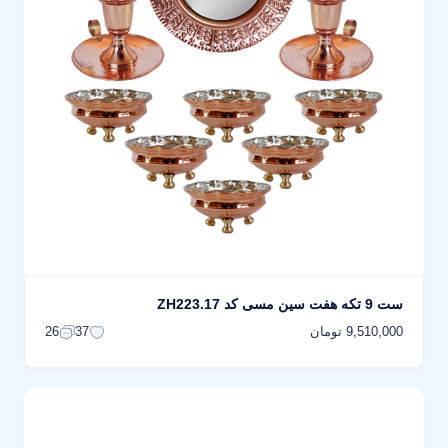
ست 9 تکه هفت سین مسی کد ZH223.17
9,510,000 تومان
26
37