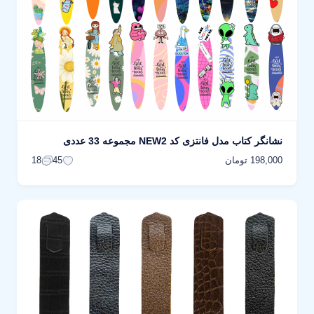
نشانگر کتاب مدل فانتزی کد NEW2 مجموعه 33 عددی
198,000 تومان
18
45