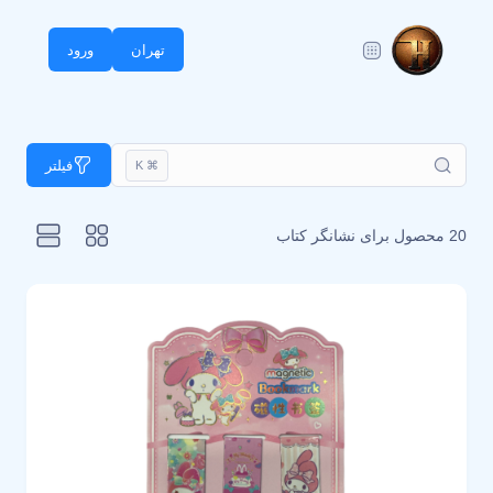
تهران
ورود
فیلتر
⌘ K
20 محصول برای
نشانگر کتاب