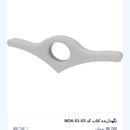
نگهدارنده کتاب کد NOA-01-03
98,280 تومان
49
4