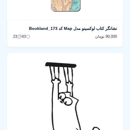
نشانگر کتاب لوکسینو مدل Map کد Bookland_173
90,000 تومان
23
43