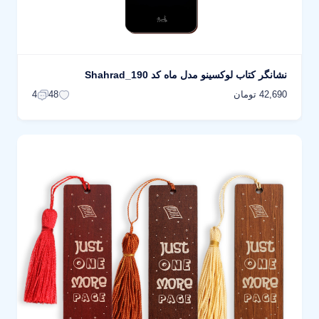
نشانگر کتاب لوکسینو مدل ماه کد Shahrad_190
42,690 تومان
4
48