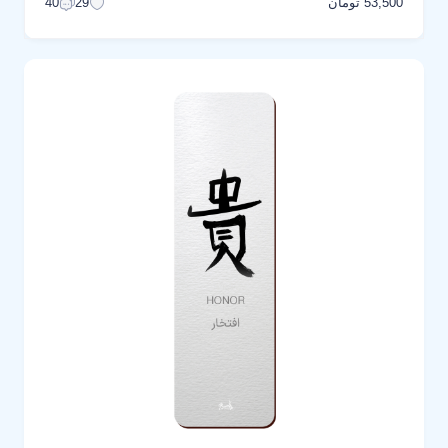
53,500 تومان
40
29