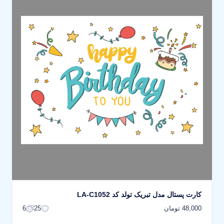
کارت پستال مدل تبریک تولد کد LA-C1052
48,000 تومان
6
25