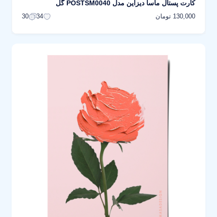
کارت پستال ماسا دیزاین مدل POSTSM0040 گل
130,000 تومان
30
34