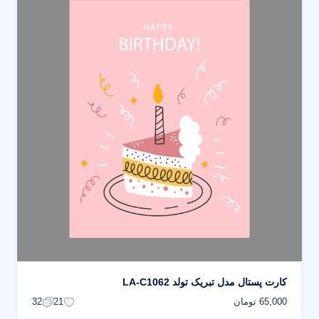
کارت پستال مدل تبریک تولد LA-C1062
65,000 تومان
32
21