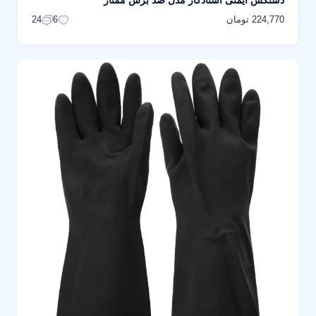
دستکش ایمنی استادکار مدل ضد برش ممتاز
224,770 تومان
24
6