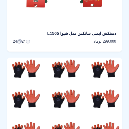
دستکش ایمنی سانکس مدل شیوا L1505
299,000 تومان
24
24