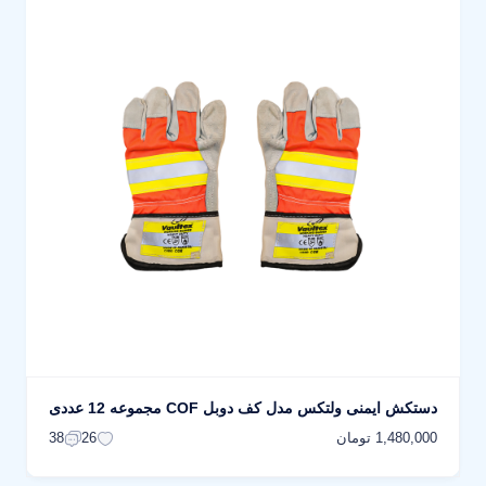
دستکش ایمنی ولتکس مدل کف دوبل COF مجموعه 12 عددی
1,480,000 تومان
38
26