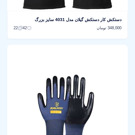
دستکش کار دستکش گیلان مدل 4031 سایز بزرگ
348,000 تومان
22
42