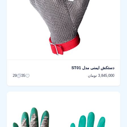
دستکش ایمنی مدل ST01
3,845,000 تومان
29
35