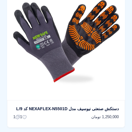
دستکش صنعتی نیوسیف مدل NEXAFLEX-N5501D کد L/9
1,250,000 تومان
1
1