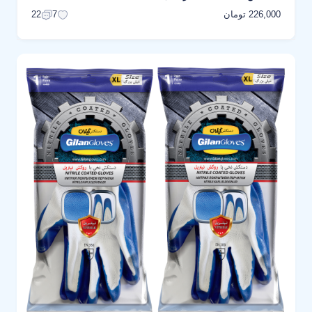
226,000 تومان
22
7