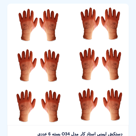
دستکش ایمنی استاد کار مدل O34 بسته 6 عددی