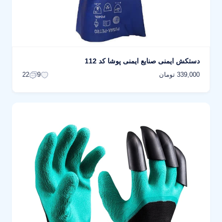
دستکش ایمنی صنایع ایمنی پوشا کد 112
339,000 تومان
22
9