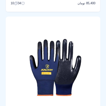
85,400 تومان
10
34