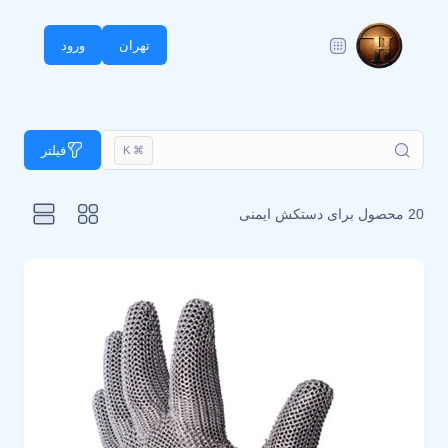
تهران
ورود
فیلتر
⌘ K
20 محصول برای
دستکش ایمنی