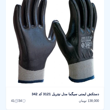
دستکش ایمنی سیگما مدل نیتریل 3121 کد 342
138,000 تومان
41
34