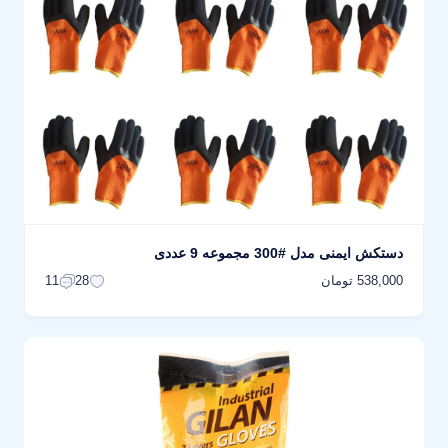
دستکش ایمنی مدل #300 مجموعه 9 عددی
538,000 تومان
11
28