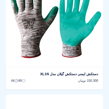
دستکش ایمنی دستکش گیلان مدل XL1N
150,300 تومان
44
49