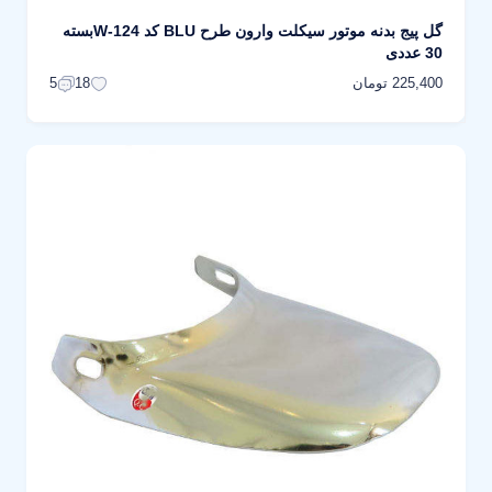
گل پیج بدنه موتور سیکلت وارون طرح BLU کد W-124بسته
30 عددی
225,400 تومان
5
18