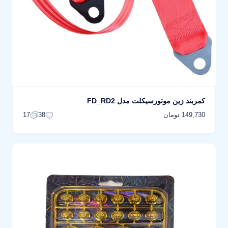
کمربند زین موتورسیکلت مدل FD_RD2
149,730 تومان
17
38