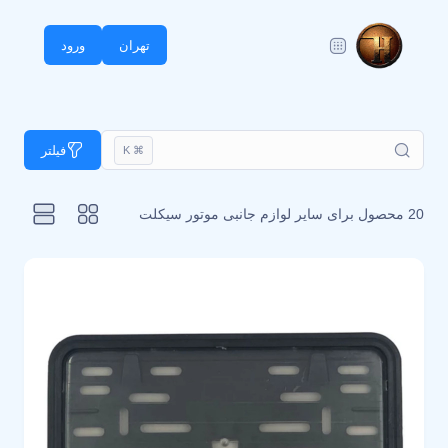
تهران
ورود
فیلتر
⌘ K
20 محصول برای
سایر لوازم جانبی موتور سیکلت