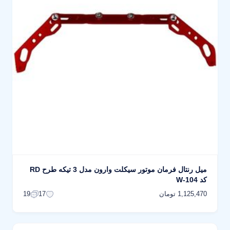
میل رنتال فرمان موتور سیکلت وارون مدل 3 تیکه طرح RD
کد W-104
1,125,470 تومان
19
17