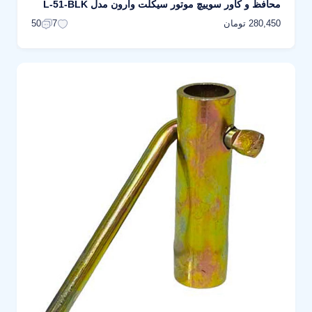
محافظ و کاور سوییچ موتور سیکلت وارون مدل L-51-BLK
280,450 تومان
50
7