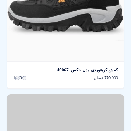
کفش کوهنوردی مدل جکس_40067
770,000 تومان
1
9