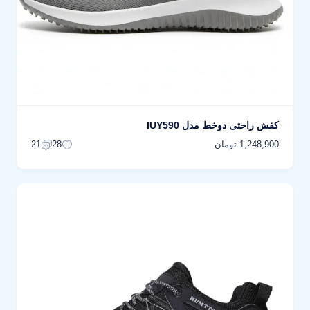
کفش راحتی دوخط مدل IUY590
1,248,900 تومان
21
28