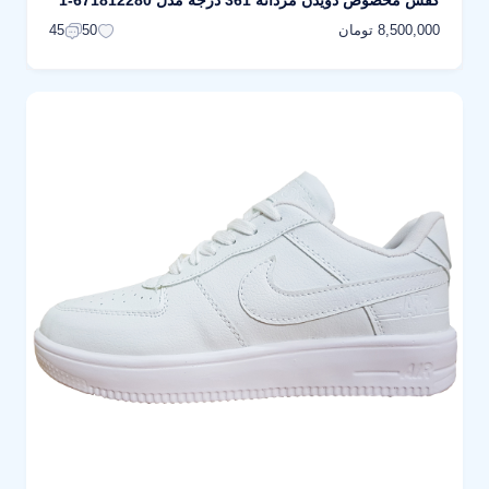
کفش مخصوص دویدن مردانه 361 درجه مدل 671812280-1
8,500,000 تومان
45
50