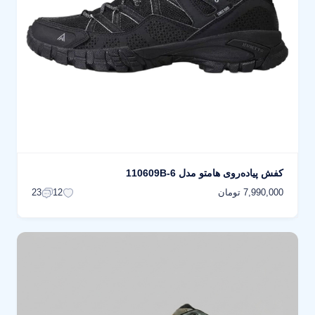
کفش پیاده‌روی هامتو مدل 110609B-6
7,990,000 تومان
23
12