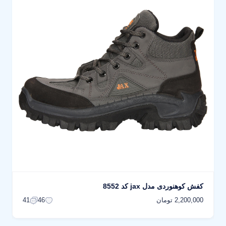
کفش کوهنوردی مدل jax کد 8552
2,200,000 تومان
41
46