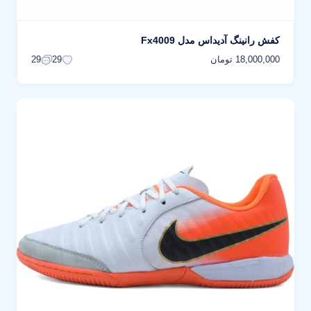
کفش رانینگ آدیداس مدل Fx4009
18,000,000 تومان
29
29