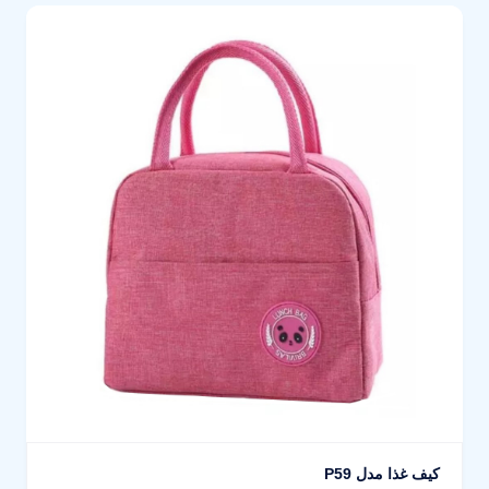
کیف غذا مدل P59