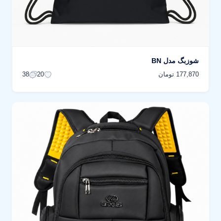
شوزبگ مدل BN
177,870 تومان
38
20