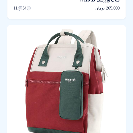
ساک ورزشی کد PK16
265,000 تومان
11
34