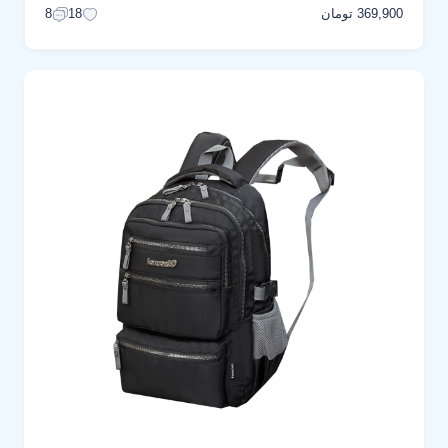
369,900 تومان
8
18