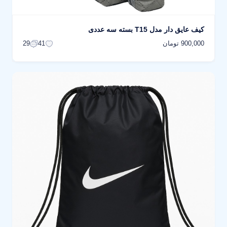
کیف عایق دار مدل T15 بسته سه عددی
900,000 تومان
29
41