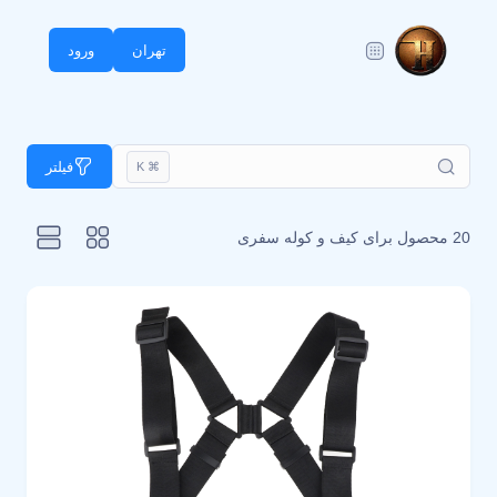
تهران
ورود
فیلتر
⌘ K
20 محصول برای
کیف و کوله سفری