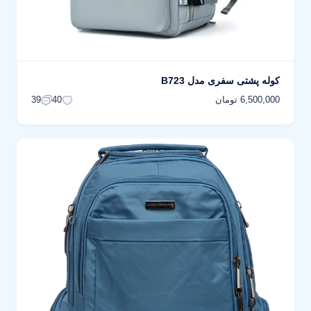
کوله پشتی سفری مدل B723
6,500,000 تومان
39
40