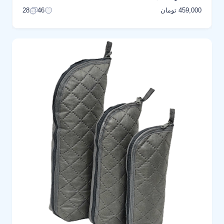
459,000 تومان
28
46