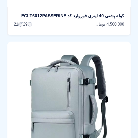
کوله پشتی 40 لیتری فوروارد کد FCLT6012PASSERINE
4,500,000 تومان
21
29