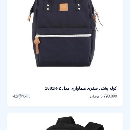
کوله پشتی سفری هیماواری مدل 1881R-2
5,790,000 تومان
42
45