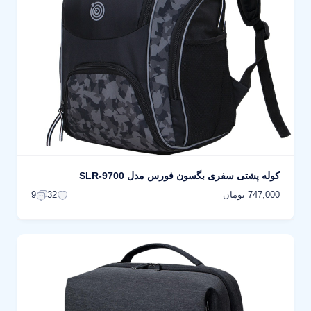
کوله پشتی سفری بگسون فورس مدل SLR-9700
747,000 تومان
9
32