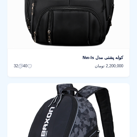
کوله پشتی مدل Nw-ls
2,200,000 تومان
32
40