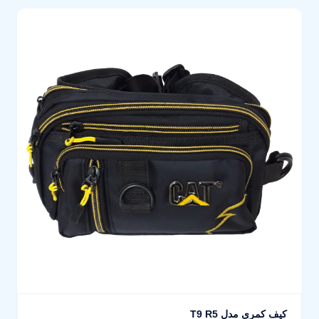
کیف کمری مدل T9 R5