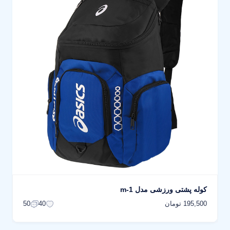
کوله پشتی ورزشی مدل m-1
195,500 تومان
50
40