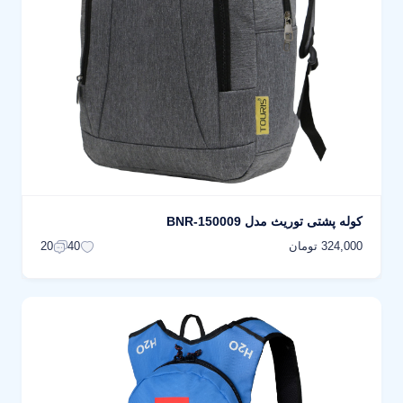
کوله پشتی توریث مدل BNR-150009
324,000 تومان
20
40