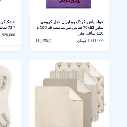
حوله پانچو کودک پودایران مدل کرومی
سایز 70x53 سانتی‌متر مناسب قد 100 تا
* 72 سانتی‌متر بسته 4عددی
110 سانتی متر
1,920,000 توما
1,711,000 تومان
11
50