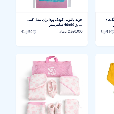
گ‌های
حوله پالتویی کودک پودایران مدل کیتی
سایز 40x90 سانتی‌متر
2,920,000 تومان
41
30
5
11