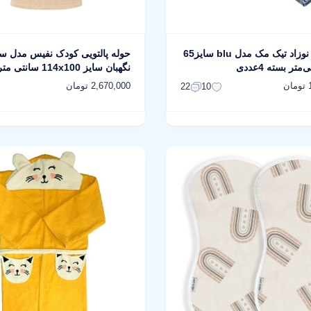
خشک‌کن نوزاد تیک مک مدل blu سایز65
حوله پالتویی کودک نفیس مدل س
نگهبان سایز 114x100 سانتی متر
ن
2,670,000 تومان
22
10