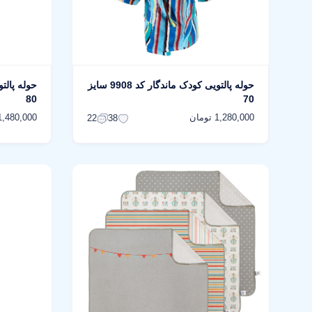
حوله پالتویی کودک ماندگار کد 9908 سایز
80
70
1,280,000 تومان
1,480,000 توما
22
38