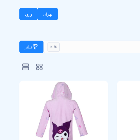
تهران
ورود
فیلتر
⌘ K