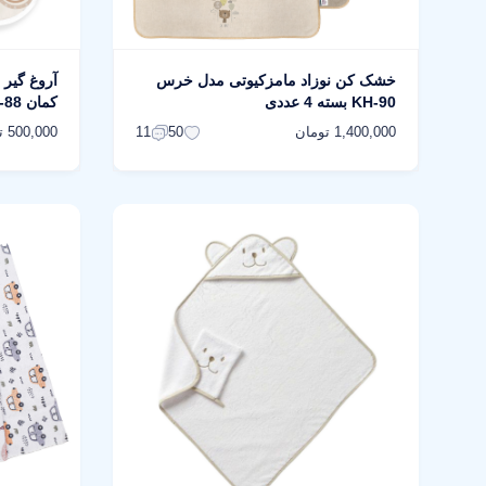
خشک کن نوزاد مامزکیوتی مدل خرس
آروغ گیر 
KH-90 بسته 4 عددی
کمان AR-88 بسته دو عددی
1,400,000 تومان
500,000 تومان
11
50