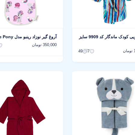
حوله پالتویی کودک ماندگار کد 9909 سایز
آروغ گیر نوزاد رینبو مدل Little Pony
350,000 تومان
ن
49
7