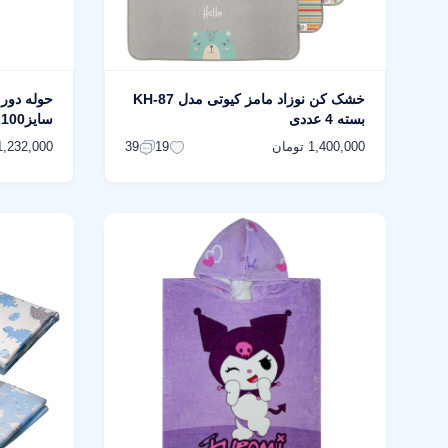
خشک کن نوزاد مامز کیوتی مدل KH-87
بسته 4 عددی
سایز100x100 سانتی متر
1,400,000 تومان
1,232,000 توما
39
19