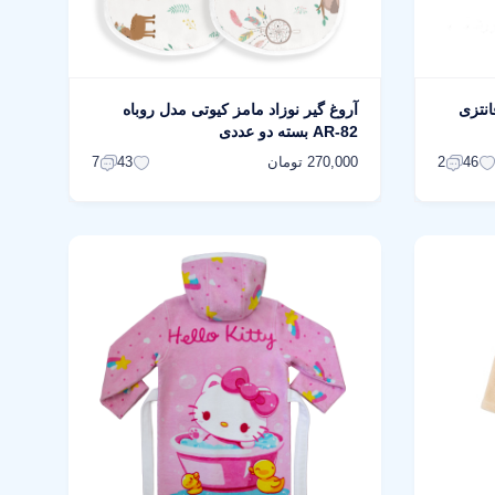
انتزی
آروغ گیر نوزاد مامز کیوتی مدل روباه
AR-82 بسته دو عددی
270,000 تومان
7
43
2
46