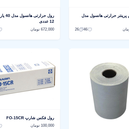
پرینتر حرارتی هانسول مدل
رول حرارتی
12 عددی
672,000 تومان
26
46
رول فکس شارپ FO-15CR
100,000 تومان