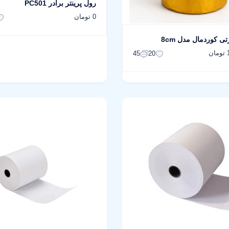
رول پرینتر برادر PC501
0 تومان
ی کوردمال مدل 8cm
ن
45
20