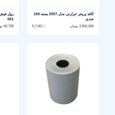
کاغذ پرینتر حرارتی مدل 2057 بسته 100
رول فیش 
عددی
001
3,000,000 تومان
40,700 تومان
5
40