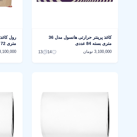
کاغذ پرینتر حرارتی هانسول مدل 36
متری بسته 84 عددی
متری 72 عددی
3,100,000 تومان
3,100,000 توما
13
14