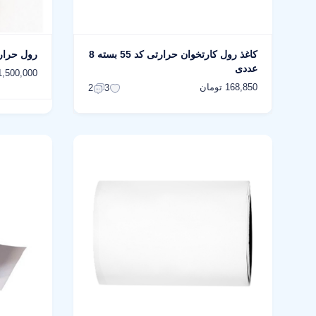
کاغذ رول کارتخوان حرارتی کد 55 بسته 8
رول حرارت
عددی
1,500,000 توما
168,850 تومان
2
3