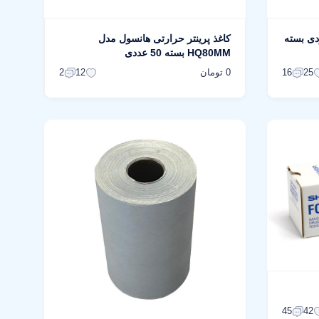
 هانسول مدل 40 یاردی بسته
کاغذ پرینتر حرارتی هانسول مدل
HQ80MM بسته 50 عددی
0 تومان
2
12
16
25
45
42