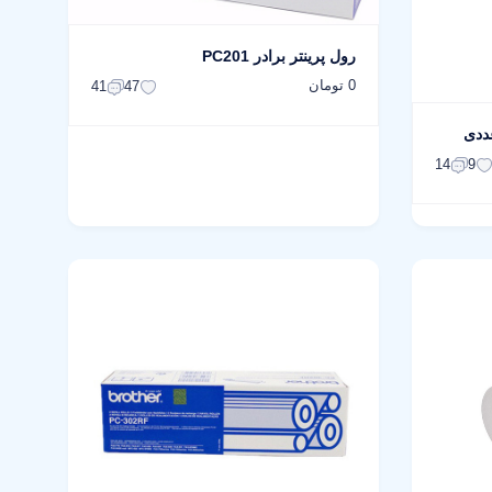
رول پرینتر برادر PC201
0 تومان
41
47
14
9