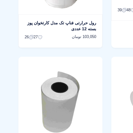
39
48
رول حرارتی فناپ تک مدل کارتخوان پوز
بسته 12 عددی
103,050 تومان
26
27