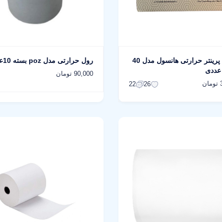
رول کاغذ پرینتر حرارتی هانسول مدل 40
رول حرارتی مدل poz بسته 10عددی
90,000 تومان
ن
22
26