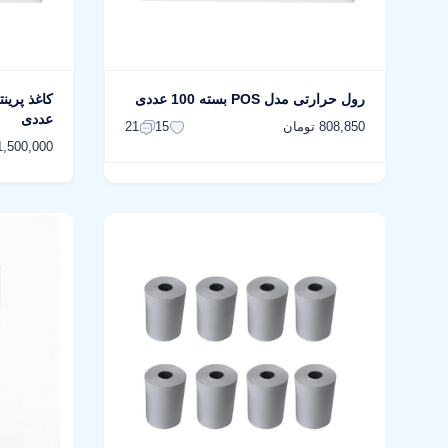
رول حرارتی مدل POS بسته 100 عددی
عددی
808,850 تومان
21
15
1,500,000 توما