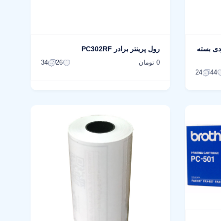
 هانسول مدل 40 یاردی بسته
رول پرینتر برادر PC302RF
0 تومان
34
26
24
44