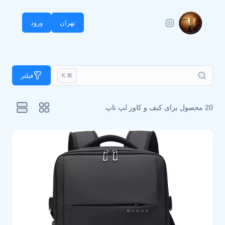
تهران
ورود
فیلتر
⌘ K
20 محصول برای
کیف و کاور لپ تاپ