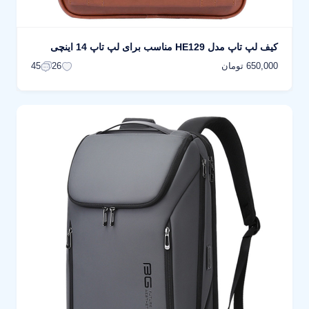
کیف لپ تاپ مدل HE129 مناسب برای لپ تاپ 14 اینچی
650,000 تومان
45
26