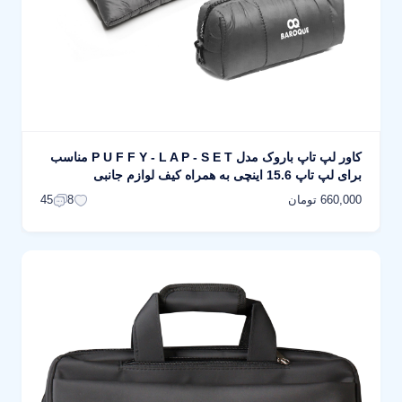
کاور لپ تاپ باروک مدل P U F F Y - L A P - S E T مناسب
برای لپ تاپ 15.6 اینچی به همراه کیف لوازم جانبی
660,000 تومان
45
8