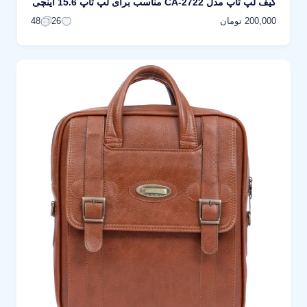
کیف لپ تاپ مدل CA-2722 مناسب برای لپ تاپ 15.6 اینچی
200,000 تومان
48
26