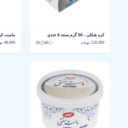
کره شکلی - 50 گرم بسته 6 عددی
ماست کم چرب
110,000 تومان
48,000 تومان
20
40