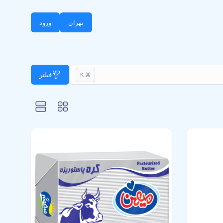
تهران
ورود
فیلتر
⌘ K