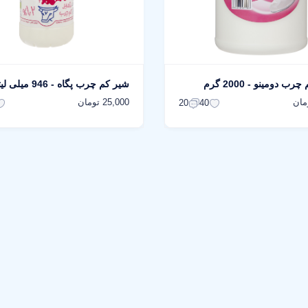
 دومینو - 2000 گرم
شیر کم چرب پگاه - 946 میلی لیتر
25,000 تومان
20
40